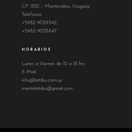
CP. 1100 – Montevideo, Uruguay
Teléfonos:
+5982 9029342
+5982 9028847
HORARIOS
Lunes a Viernes de 10 a 18 hrs
E-Mail:
info@latribu.com.uy
martinlatribu@gmail.com